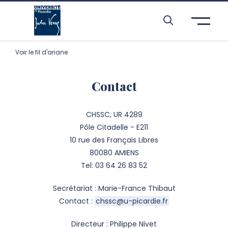
Aller à l’entête de page
Aller au menu principale
Aller au contenu principal
Aller à la recherche
Passer aux cookies
Aller au pied de page
Voir le fil d'ariane
Contact
CHSSC, UR 4289
Pôle Citadelle - E211
10 rue des Français Libres
80080 AMIENS
Tel: 03 64 26 83 52
Secrétariat : Marie-France Thibaut
Contact :
chssc@u-picardie.fr
Directeur : Philippe Nivet