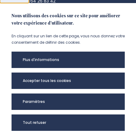
+33 3 64 26 83 42
chssc@u-picardie.fr
Nous utilisons des cookies sur ce site pour améliorer
votre expérience d'utilisateur.
NOUS CONTACTER
En cliquant sur un lien de cette page, vous nous donnez votre
consentement de définir des cookies.
Plus d'informations
Accepter tous les cookies
Paramètres
CHSSC - UR UPJV
Tout refuser
4289 @2024