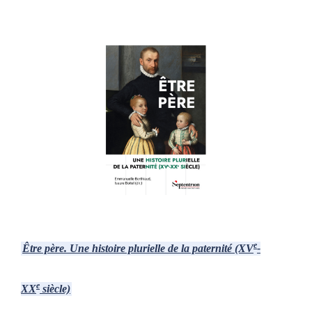
e
Être père. Une histoire plurielle de la paternité (XV
-
e
XX
siècle)