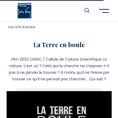
Aller à l’entête de page
Aller au menu principale
Aller au contenu principal
Aller à la recherche
Passer aux cookies
Aller au pied de page
Voir le fil d'ariane
La Terre en boule
Film 2023 CHSSC / Cellule de Culture Scientifique La
nature, c’est où ? Celui qui la cherche ne s'expose-t-il
pas à ne jamais le trouver ? À moins qu'il ne finisse par
trouver ce qu'il ne pensait pas chercher… Qui sait ?