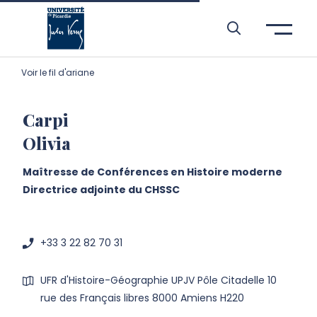
Aller à l’entête de page
Aller au menu principale
Aller au contenu principal
Aller à la recherche
Passer aux cookies
Aller au pied de page
Voir le fil d'ariane
Carpi
Olivia
Maîtresse de Conférences en Histoire moderne
Directrice adjointe du CHSSC
+33 3 22 82 70 31
UFR d'Histoire-Géographie UPJV Pôle Citadelle 10
rue des Français libres 8000 Amiens H220