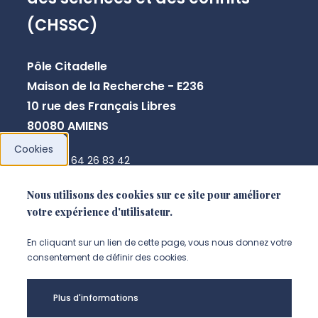
(CHSSC)
Pôle Citadelle
Maison de la Recherche - E236
10 rue des Français Libres
80080 AMIENS
Cookies
+33 3 64 26 83 42
chssc@u-picardie.fr
Nous utilisons des cookies sur ce site pour améliorer
votre expérience d'utilisateur.
NOUS CONTACTER
En cliquant sur un lien de cette page, vous nous donnez votre
consentement de définir des cookies.
Plus d'informations