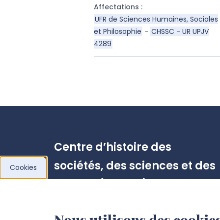
Affectations
:
UFR de Sciences Humaines, Sociales
et Philosophie
-
CHSSC - UR UPJV
4289
Centre d’histoire des
sociétés, des sciences et des
Cookies
conflits (CHSSC)
Pôle Citadelle
Nous utilisons des cookies