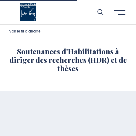
Aller à l’entête de page
Aller au menu principale
Aller au contenu principal
Aller à la recherche
Passer aux cookies
Aller au pied de page
Voir le fil d'ariane
Soutenances d'Habilitations à
diriger des recherches (HDR) et de
thèses